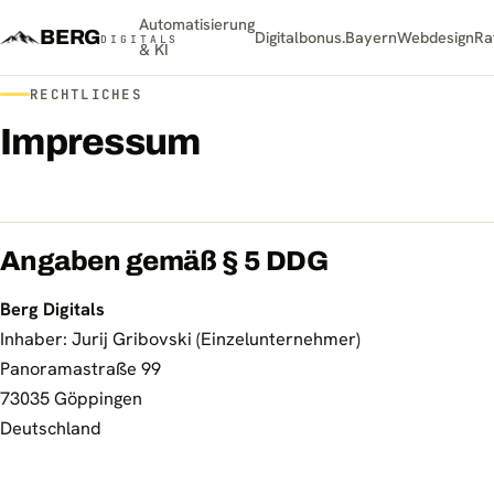
Automatisierung
BERG
Digitalbonus.Bayern
Webdesign
Ra
DIGITALS
& KI
RECHTLICHES
Impressum
Angaben gemäß § 5 DDG
Berg Digitals
Inhaber: Jurij Gribovski (Einzelunternehmer)
Panoramastraße 99
73035 Göppingen
Deutschland